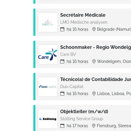
Secrétaire Médicale
LMO Medische analysen
há
16 horas
Belgrade (Namur)
Schoonmaker - Regio Wondel
Care BV
há
16 horas
Wondelgem, Oost
Técnico(a) de Contabilidade Jun
Duo-Capital
há
16 horas
Lisboa, Lisboa, P
Objektleiter (m/w/d)
Stölting Service Group
há
17 horas
Flensburg, Sleesw