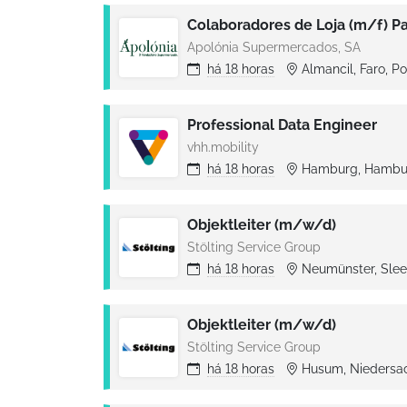
Apolónia Supermercados, SA
há
18 horas
Almancil, Faro, P
Professional Data Engineer
vhh.mobility
há
18 horas
Hamburg, Hambu
Objektleiter (m/w/d)
Stölting Service Group
há
18 horas
Neumünster, Slee
Objektleiter (m/w/d)
Stölting Service Group
há
18 horas
Husum, Niedersa