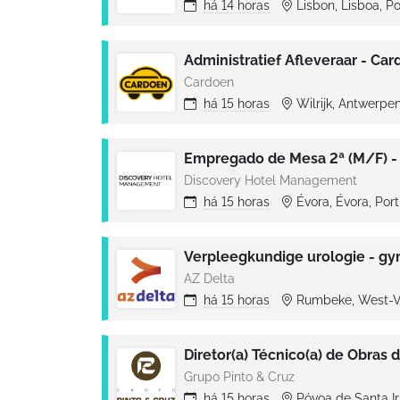
há
14 horas
Lisbon, Lisboa, P
Administratief Afleveraar - C
Cardoen
há
15 horas
Wilrijk, Antwerpe
Empregado de Mesa 2ª (M/F) -
Discovery Hotel Management
há
15 horas
Évora, Évora, Por
AZ Delta
há
15 horas
Rumbeke, West-V
Grupo Pinto & Cruz
há
15 horas
Póvoa de Santa Ir