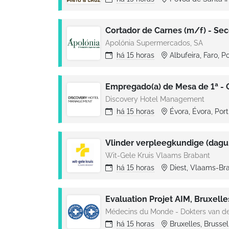
Apolónia Supermercados, SA
há
15 horas
Albufeira, Faro, P
Empregado(a) de Mesa de 1ª - 
Discovery Hotel Management
há
15 horas
Évora, Évora, Por
Vlinder verpleegkundige (dagu
Wit-Gele Kruis Vlaams Brabant
há
15 horas
Diest, Vlaams-Br
Evaluation Projet AIM, Bruxelle
Médecins du Monde - Dokters van d
há
15 horas
Bruxelles, Brussel