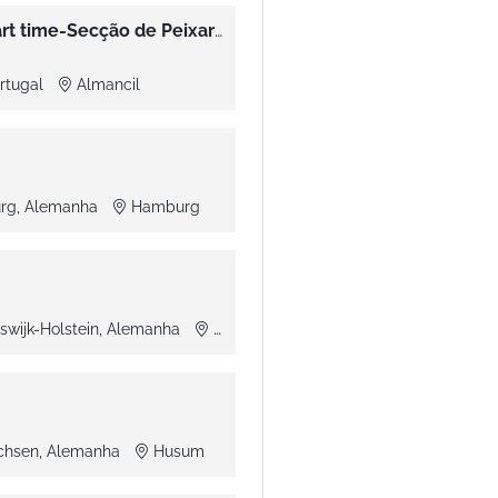
Colaboradores de Loja (m/f) Part time-Secção de Peixaria-Almancil (Loulé)
ortugal
Almancil
rg, Alemanha
Hamburg
swijk-Holstein, Alemanha
Neumünster
chsen, Alemanha
Husum