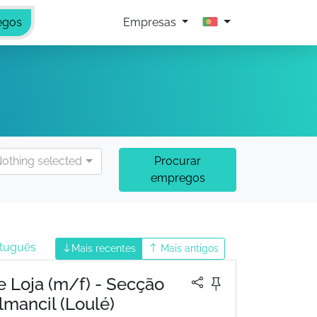
egos
Empresas
othing selected
Procurar
empregos
rtuguês
Mais recentes
Mais antigos
 Loja (m/f) - Secção
lmancil (Loulé)