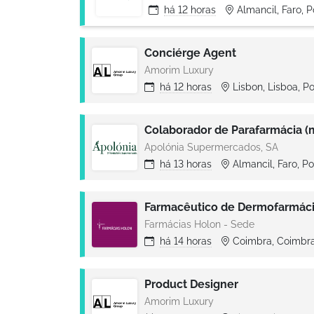
há
12 horas
Almancil, Faro, 
Conciérge Agent
Amorim Luxury
há
12 horas
Lisbon, Lisboa, P
Colaborador de Parafarmácia (m
Apolónia Supermercados, SA
há
13 horas
Almancil, Faro, P
Farmácias Holon - Sede
há
14 horas
Coimbra, Coimbra
Product Designer
Amorim Luxury