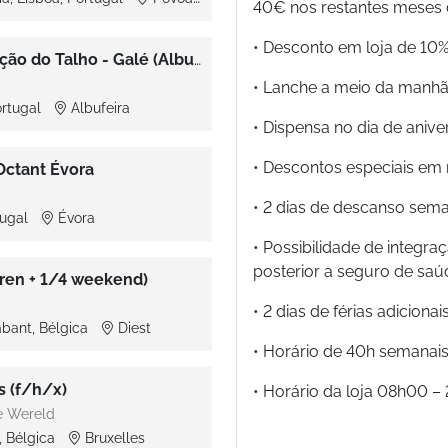
40€ nos restantes meses
• Desconto em loja de 10
Cortador de Carnes (m/f) - Secção do Talho - Galé (Albufeira)
• Lanche a meio da manhã
ortugal
Albufeira
• Dispensa no dia de aniv
• Descontos especiais em 
Octant Évora
• 2 dias de descanso sema
tugal
Évora
• Possibilidade de integr
posterior a seguro de saú
ren + 1/4 weekend)
• 2 dias de férias adicion
abant, Bélgica
Diest
• Horário de 40h semanais,
s (f/h/x)
• Horário da loja 08h00 
e Wereld
, Bélgica
Bruxelles