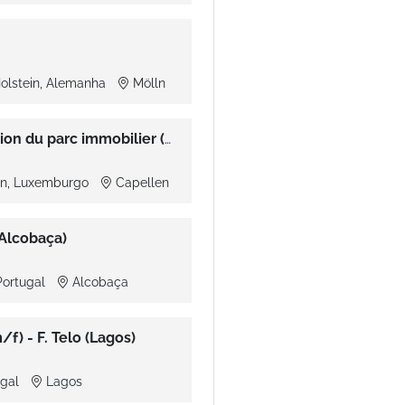
Holstein, Alemanha
Mölln
Responsable technique et gestion du parc immobilier (m/f/x)
en, Luxemburgo
Capellen
(Alcobaça)
 Portugal
Alcobaça
f) - F. Telo (Lagos)
ugal
Lagos