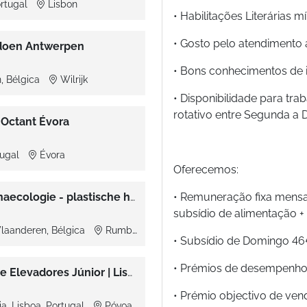
ortugal
Lisbon
• Habilitações Literárias 
• Gosto pelo atendimento a
ardoen Antwerpen
• Bons conhecimentos de i
n, Bélgica
Wilrijk
• Disponibilidade para tra
rotativo entre Segunda a
 Octant Évora
tugal
Évora
Oferecemos:
Verpleegkundige urologie - gynaecologie - plastische heelkunde
• Remuneração fixa mensal
subsídio de alimentação + s
laanderen, Bélgica
Rumbeke
• Subsídio de Domingo 46
• Prémios de desempenho t
Diretor(a) Técnico(a) de Obras de Elevadores Júnior | Lisboa
• Prémio objectivo de ve
ia, Lisboa, Portugal
Póvoa de Santa Iria