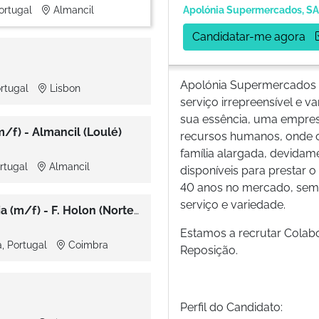
Portugal
Almancil
Apolónia Supermercados, SA
Candidatar-me agora
Apolónia Supermercados é
ortugal
Lisbon
serviço irrepreensível e v
sua essência, uma empresa
/f) - Almancil (Loulé)
recursos humanos, onde 
família alargada, devidam
ortugal
Almancil
disponíveis para prestar o
40 anos no mercado, sem
serviço e variedade.
Farmacêutico de Dermofarmácia (m/f) - F. Holon (Norte/Centro)
Estamos a recrutar Colab
, Portugal
Coimbra
Reposição.
Perfil do Candidato: