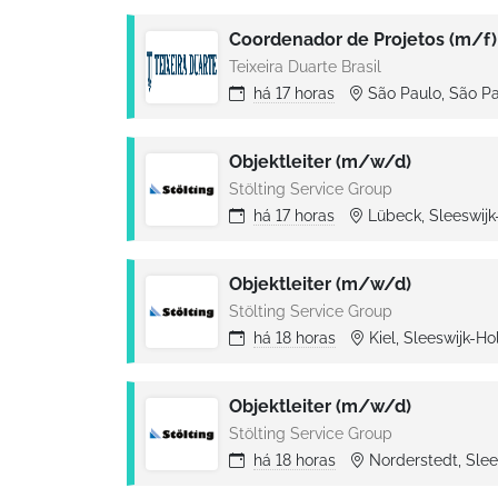
Coordenador de Projetos (m/f)
Teixeira Duarte Brasil
há
17 horas
São Paulo, São Pa
Objektleiter (m/w/d)
Stölting Service Group
há
17 horas
Lübeck, Sleeswijk
Objektleiter (m/w/d)
Stölting Service Group
há
18 horas
Kiel, Sleeswijk-H
Objektleiter (m/w/d)
Stölting Service Group
há
18 horas
Norderstedt, Slee