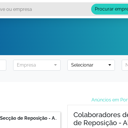
Procurar empr
Empresa
Selecionar
N
Anúncios em Po
Colaboradores de
Colaboradores de Loja (m/f) - Secção de Reposição - Almancil (Loulé)
de Reposição - A