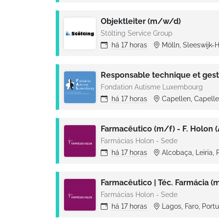
Objektleiter (m/w/d)
Stölting Service Group
há
17 horas
Mölln, Sleeswijk-
Fondation Autisme Luxembourg
há
17 horas
Capellen, Capell
Farmacêutico (m/f) - F. Holon 
Farmácias Holon - Sede
há
17 horas
Alcobaça, Leiria,
Farmacêutico | Téc. Farmácia (m/
Farmácias Holon - Sede
há
17 horas
Lagos, Faro, Port