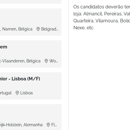
Os candidatos deverão ter
loja: Almancil, Pereiras, 
Quarteira, Vilamoura, Boli
Nexe, etc.
, Namen, Bélgica
Belgrade (Namur)
gem
-Vlaanderen, Bélgica
Wondelgem
ior - Lisboa (M/F)
ortugal
Lisboa
ijk-Holstein, Alemanha
Flensburg