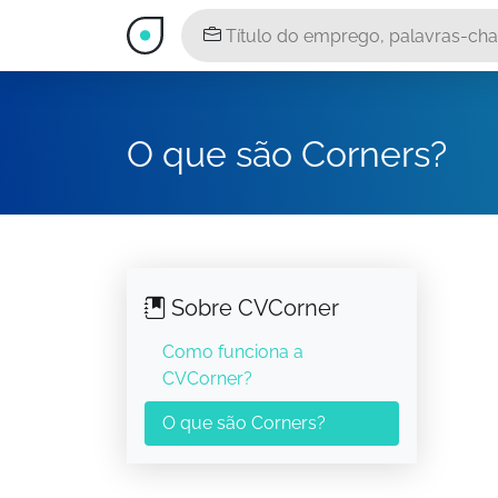
O que são Corners?
Sobre CVCorner
Como funciona a
CVCorner?
O que são Corners?