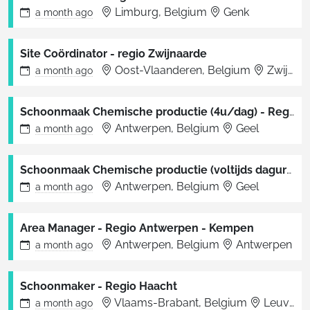
Limburg, Belgium
Genk
a month
ago
Site Coördinator - regio Zwijnaarde
Oost-Vlaanderen, Belgium
Zwijnaarde
a month
ago
Schoonmaak Chemische productie (4u/dag) - Regio Geel
Antwerpen, Belgium
Geel
a month
ago
Schoonmaak Chemische productie (voltijds daguren) - Regio Geel
Antwerpen, Belgium
Geel
a month
ago
Area Manager - Regio Antwerpen - Kempen
Antwerpen, Belgium
Antwerpen
a month
ago
Schoonmaker - Regio Haacht
Vlaams-Brabant, Belgium
Leuven
a month
ago