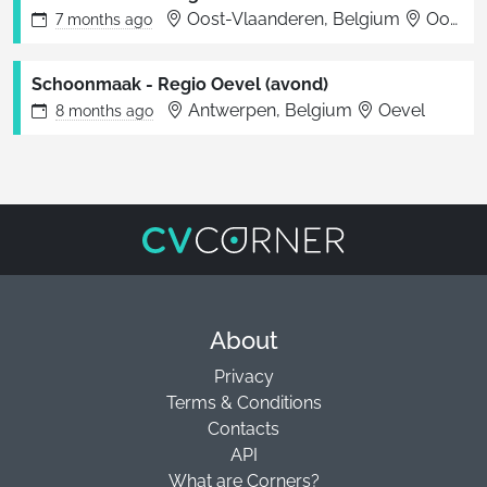
Oost-Vlaanderen, Belgium
Oost-Vlaanderen
7 months
ago
Schoonmaak - Regio Oevel (avond)
Antwerpen, Belgium
Oevel
8 months
ago
About
Privacy
Terms & Conditions
Contacts
API
What are Corners?