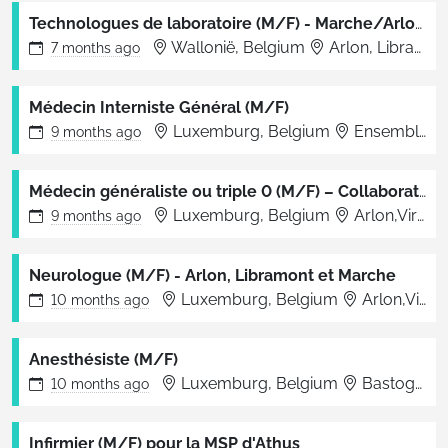
Technologues de laboratoire (M/F) - Marche/Arlon/Libramont
Wallonië, Belgium
Arlon, Libramont, Marche
7 months
ago
Médecin Interniste Général (M/F)
Luxemburg, Belgium
Ensemble des sites Vivalia
9 months
ago
Médecin généraliste ou triple 0 (M/F) – Collaborateur en médecine interne - Marche
Luxemburg, Belgium
Arlon,Virton,Libramont,Bertrix,Bastogne,Marche
9 months
ago
Neurologue (M/F) - Arlon, Libramont et Marche
Luxemburg, Belgium
Arlon,Virton,Libramont,Bertrix,Bastogne,Marche
10 months
ago
Anesthésiste (M/F)
Luxemburg, Belgium
Bastogne
10 months
ago
Infirmier (M/F) pour la MSP d'Athus