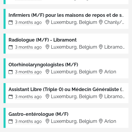
Infirmiers (M/F) pour les maisons de repos et de soins
Luxemburg, Belgium
Chanly/Vielsalm/Virton/Amberloup/Florenville/VDO
3 months
ago
Radiologue (M/F) - Libramont
Luxemburg, Belgium
Libramont-Chevigny
3 months
ago
Otorhinolaryngologistes (M/F)
Luxemburg, Belgium
Arlon
3 months
ago
Assistant Libre (Triple 0) ou Médecin Généraliste (M/F)
Luxemburg, Belgium
Libramont-Chevigny
3 months
ago
Gastro-entérologue (M/F)
Luxemburg, Belgium
Arlon
3 months
ago