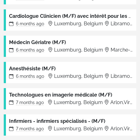
Cardiologue Clinicien (M/F) avec intérêt pour les Soins Intensifs
Luxemburg, Belgium
Libramont-Chevigny
6 months
ago
Médecin Gériatre (M/F)
Luxemburg, Belgium
Marche-en-Famenne
6 months
ago
Anesthésiste (M/F)
Luxemburg, Belgium
Libramont-Chevigny
6 months
ago
Technologues en imagerie médicale (M/F)
Luxemburg, Belgium
Arlon,Virton,Libramont,Bertrix,Bastogne,Marche
7 months
ago
Infirmiers - infirmiers spécialisés - (M/F)
Luxemburg, Belgium
Arlon,Virton,Libramont,Bertrix,Bastogne,Marche
7 months
ago