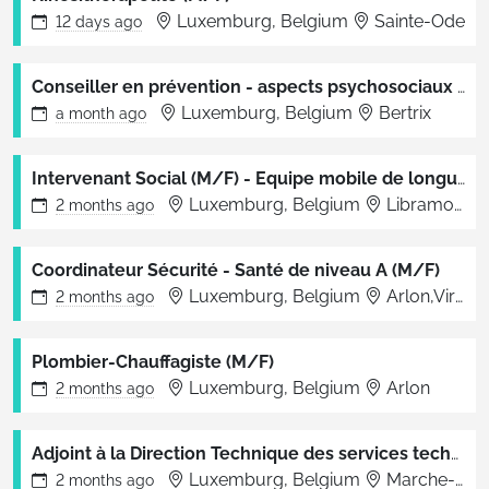
Luxemburg, Belgium
Sainte-Ode
12 days
ago
Conseiller en prévention - aspects psychosociaux (M/F)
Luxemburg, Belgium
Bertrix
a month
ago
Intervenant Social (M/F) - Equipe mobile de longue durée
Luxemburg, Belgium
Libramont
2 months
ago
Coordinateur Sécurité - Santé de niveau A (M/F)
Luxemburg, Belgium
Arlon,Virton,Libramont,Bertrix,Bastogne,Marche
2 months
ago
Plombier-Chauffagiste (M/F)
Luxemburg, Belgium
Arlon
2 months
ago
Adjoint à la Direction Technique des services techniques (m/f)
Luxemburg, Belgium
Marche-en-Famenne
2 months
ago