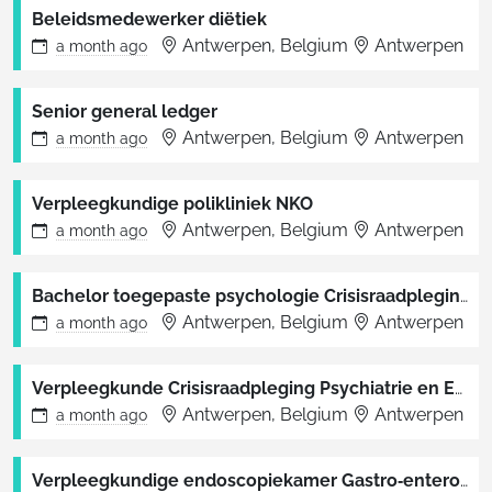
Beleidsmedewerker diëtiek
Antwerpen, Belgium
Antwerpen
a month
ago
Senior general ledger
Antwerpen, Belgium
Antwerpen
a month
ago
Verpleegkundige polikliniek NKO
Antwerpen, Belgium
Antwerpen
a month
ago
Bachelor toegepaste psychologie Crisisraadpleging Psychiatrie en EPSI
Antwerpen, Belgium
Antwerpen
a month
ago
Verpleegkunde Crisisraadpleging Psychiatrie en EPSI
Antwerpen, Belgium
Antwerpen
a month
ago
Verpleegkundige endoscopiekamer Gastro‑enterologie