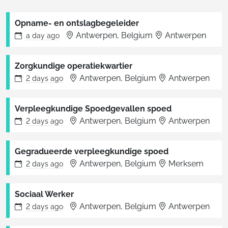
Opname- en ontslagbegeleider
Antwerpen, Belgium
Antwerpen
a day
ago
Zorgkundige operatiekwartier
Antwerpen, Belgium
Antwerpen
2 days
ago
Verpleegkundige Spoedgevallen spoed
Antwerpen, Belgium
Antwerpen
2 days
ago
Gegradueerde verpleegkundige spoed
Antwerpen, Belgium
Merksem
2 days
ago
Sociaal Werker
Antwerpen, Belgium
Antwerpen
2 days
ago