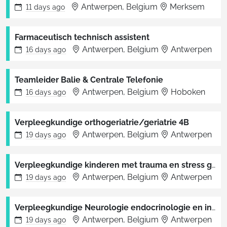
Antwerpen, Belgium
Merksem
11 days
ago
Farmaceutisch technisch assistent
Antwerpen, Belgium
Antwerpen
16 days
ago
Teamleider Balie & Centrale Telefonie
Antwerpen, Belgium
Hoboken
16 days
ago
Verpleegkundige orthogeriatrie/geriatrie 4B
Antwerpen, Belgium
Antwerpen
19 days
ago
Verpleegkundige kinderen met trauma en stress gerelateerde problematieken
Antwerpen, Belgium
Antwerpen
19 days
ago
Verpleegkundige Neurologie endocrinologie en inwendig dagziekenhuis 6B
Antwerpen, Belgium
Antwerpen
19 days
ago