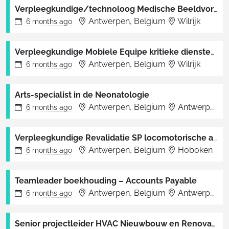
Verpleegkundige/technoloog Medische Beeldvorming
Antwerpen, Belgium
Wilrijk
6 months
ago
Verpleegkundige Mobiele Equipe kritieke diensten (A team) (Spoed en intensieve zorgen)
Antwerpen, Belgium
Wilrijk
6 months
ago
Arts-specialist in de Neonatologie
Antwerpen, Belgium
Antwerpen
6 months
ago
Verpleegkundige Revalidatie SP locomotorische aandoeningen (SPLM1)
Antwerpen, Belgium
Hoboken
6 months
ago
Teamleader boekhouding – Accounts Payable
Antwerpen, Belgium
Antwerpen
6 months
ago
Senior projectleider HVAC Nieuwbouw en Renovatie