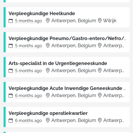
Verpleegkundige Heelkunde
Antwerpen, Belgium
Wilrijk
5 months
ago
Verpleegkundige Pneumo/Gastro-entero/Nefro/Algemeen Interne 5B
Antwerpen, Belgium
Antwerpen
5 months
ago
Arts-specialist in de Urgentiegeneeskunde
Antwerpen, Belgium
Antwerpen
5 months
ago
Verpleegkundige Acute Inwendige Geneeskunde 1&2
Antwerpen, Belgium
Antwerpen
6 months
ago
Verpleegkundige operatiekwartier
Antwerpen, Belgium
Antwerpen
6 months
ago