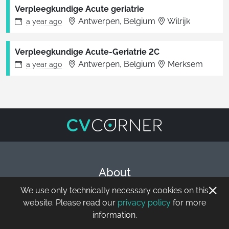
Verpleegkundige Acute geriatrie
Antwerpen, Belgium
Wilrijk
a year
ago
Verpleegkundige Acute-Geriatrie 2C
Antwerpen, Belgium
Merksem
a year
ago
About
Privacy
We use only technically necessary cookies on this
Terms & Conditions
website. Please read our
privacy policy
for more
Contacts
information.
API