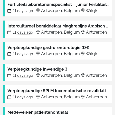
Fertiliteitslaboratoriumspecialist – junior Fertiliteitskliniek
Antwerpen, Belgium
Wilrijk
11 days
ago
Intercultureel bemiddelaar Maghrebijns Arabisch en/of Berbers
Antwerpen, Belgium
Antwerpen
11 days
ago
Verpleegkundige gastro-enterologie (D4)
Antwerpen, Belgium
Wilrijk
11 days
ago
Verpleegkundige Inwendige 3
Antwerpen, Belgium
Antwerpen
11 days
ago
Verpleegkundige SPLM locomotorische revalidatie 2C
Antwerpen, Belgium
Antwerpen
11 days
ago
Medewerker patiëntenonthaal