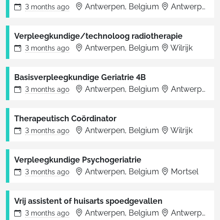
Antwerpen, Belgium
Antwerpen
3 months
ago
Verpleegkundige/technoloog radiotherapie
Antwerpen, Belgium
Wilrijk
3 months
ago
Basisverpleegkundige Geriatrie 4B
Antwerpen, Belgium
Antwerpen
3 months
ago
Therapeutisch Coördinator
Antwerpen, Belgium
Wilrijk
3 months
ago
Verpleegkundige Psychogeriatrie
Antwerpen, Belgium
Mortsel
3 months
ago
Vrij assistent of huisarts spoedgevallen
Antwerpen, Belgium
Antwerpen
3 months
ago