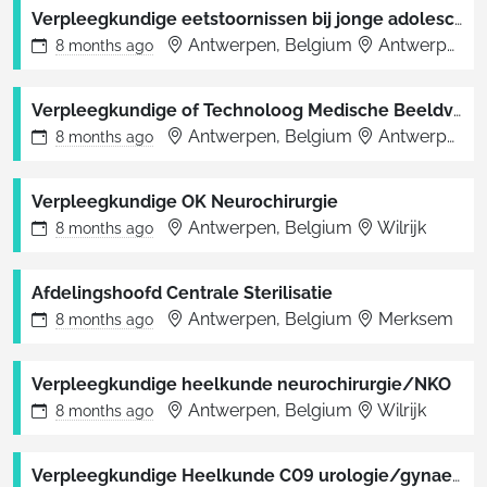
Verpleegkundige eetstoornissen bij jonge adolescenten
Antwerpen, Belgium
Antwerpen
8 months
ago
Verpleegkundige of Technoloog Medische Beeldvorming
Antwerpen, Belgium
Antwerpen
8 months
ago
Verpleegkundige OK Neurochirurgie
Antwerpen, Belgium
Wilrijk
8 months
ago
Afdelingshoofd Centrale Sterilisatie
Antwerpen, Belgium
Merksem
8 months
ago
Verpleegkundige heelkunde neurochirurgie/NKO
Antwerpen, Belgium
Wilrijk
8 months
ago
Verpleegkundige Heelkunde C09 urologie/gynaecologie/plastische heelkunde/short stay