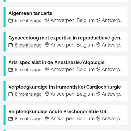
Algemeen tandarts
Antwerpen, Belgium
Antwerpen
8 months
ago
Gynaecoloog met expertise in reproductieve geneeskunde en endometriosechirurgie
Antwerpen, Belgium
Antwerpen
8 months
ago
Arts-specialist in de Anesthesie/Algologie
Antwerpen, Belgium
Antwerpen
8 months
ago
Verpleegkundige Instrumentist(e) Cardiochirurgie
Antwerpen, Belgium
Antwerpen
8 months
ago
Verpleegkundige Acute Psychogeriatrie G3
Antwerpen, Belgium
Antwerpen
8 months
ago