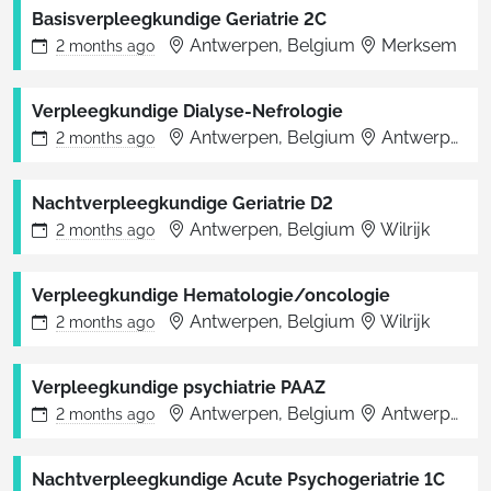
Basisverpleegkundige Geriatrie 2C
Antwerpen, Belgium
Merksem
2 months
ago
Verpleegkundige Dialyse-Nefrologie
Antwerpen, Belgium
Antwerpen
2 months
ago
Nachtverpleegkundige Geriatrie D2
Antwerpen, Belgium
Wilrijk
2 months
ago
Verpleegkundige Hematologie/oncologie
Antwerpen, Belgium
Wilrijk
2 months
ago
Verpleegkundige psychiatrie PAAZ
Antwerpen, Belgium
Antwerpen
2 months
ago
Nachtverpleegkundige Acute Psychogeriatrie 1C