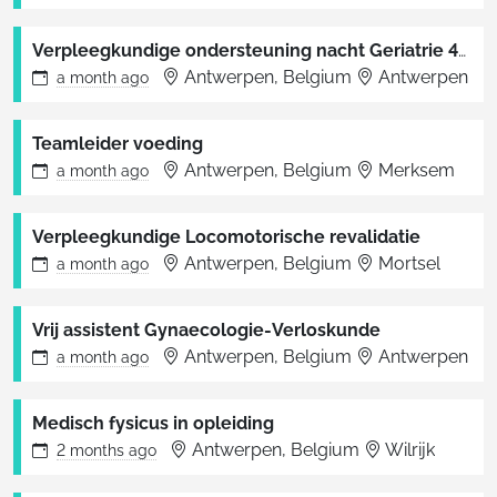
Verpleegkundige ondersteuning nacht Geriatrie 4E en 4B
Antwerpen, Belgium
Antwerpen
a month
ago
Teamleider voeding
Antwerpen, Belgium
Merksem
a month
ago
Verpleegkundige Locomotorische revalidatie
Antwerpen, Belgium
Mortsel
a month
ago
Vrij assistent Gynaecologie-Verloskunde
Antwerpen, Belgium
Antwerpen
a month
ago
Medisch fysicus in opleiding
Antwerpen, Belgium
Wilrijk
2 months
ago