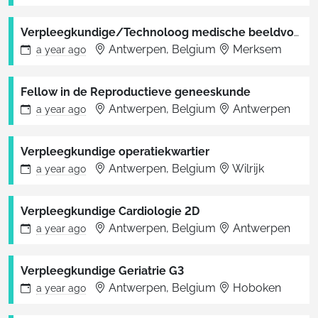
Verpleegkundige/Technoloog medische beeldvorming
Antwerpen, Belgium
Merksem
a year
ago
Fellow in de Reproductieve geneeskunde
Antwerpen, Belgium
Antwerpen
a year
ago
Verpleegkundige operatiekwartier
Antwerpen, Belgium
Wilrijk
a year
ago
Verpleegkundige Cardiologie 2D
Antwerpen, Belgium
Antwerpen
a year
ago
Verpleegkundige Geriatrie G3
Antwerpen, Belgium
Hoboken
a year
ago