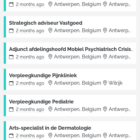
Antwerpen, Belgium
Antwerpen
2 months
ago
Strategisch adviseur Vastgoed
Antwerpen, Belgium
Antwerpen
2 months
ago
Adjunct afdelingshoofd Mobiel Psychiatrisch Crisisteam Antwerpen (reageer voor 10/08)
Antwerpen, Belgium
Antwerpen
2 months
ago
Verpleegkundige Pijnkliniek
Antwerpen, Belgium
Wilrijk
2 months
ago
Verpleegkundige Pediatrie
Antwerpen, Belgium
Antwerpen
2 months
ago
Arts-specialist in de Dermatologie
Antwerpen, Belgium
Antwerpen
2 months
ago