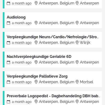
Antwerpen, Belgium
Antwerpen
a month
ago
Audioloog
Antwerpen, Belgium
Antwerpen
a month
ago
Verpleegkundige Neuro/Cardio/Nefrologie/Stroke-unit (D05)
Antwerpen, Belgium
Wilrijk
a month
ago
Nachtverpleegkundige Geriatrie 6D
Antwerpen, Belgium
Antwerpen
a month
ago
Verpleegkundige Palliatieve Zorg
Antwerpen, Belgium
Mortsel
a month
ago
Preverbale Logopedist - Dagbehandeling DBH baby-peuter
Antwerpen, Belgium
Antwerpen
a month
ago