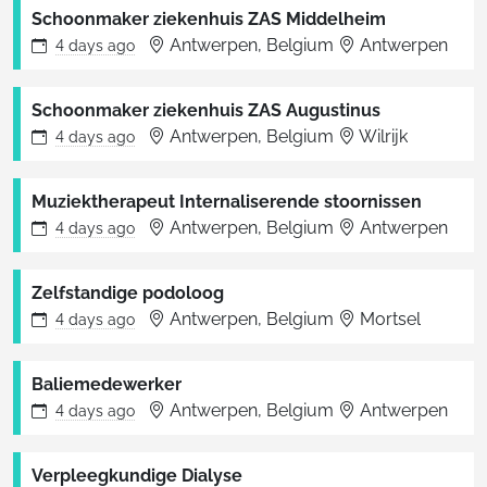
Schoonmaker ziekenhuis ZAS Middelheim
Antwerpen, Belgium
Antwerpen
4 days
ago
Schoonmaker ziekenhuis ZAS Augustinus
Antwerpen, Belgium
Wilrijk
4 days
ago
Muziektherapeut Internaliserende stoornissen
Antwerpen, Belgium
Antwerpen
4 days
ago
Zelfstandige podoloog
Antwerpen, Belgium
Mortsel
4 days
ago
Baliemedewerker
Antwerpen, Belgium
Antwerpen
4 days
ago
Verpleegkundige Dialyse