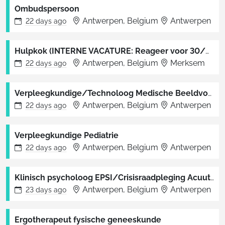
Ombudspersoon
Antwerpen, Belgium
Antwerpen
22 days
ago
Hulpkok (INTERNE VACATURE: Reageer voor 30/05/2026)
Antwerpen, Belgium
Merksem
22 days
ago
Verpleegkundige/Technoloog Medische Beeldvorming
Antwerpen, Belgium
Antwerpen
22 days
ago
Verpleegkundige Pediatrie
Antwerpen, Belgium
Antwerpen
22 days
ago
Klinisch psycholoog EPSI/Crisisraadpleging Acuut Traject Psychiatrie
Antwerpen, Belgium
Antwerpen
23 days
ago
Ergotherapeut fysische geneeskunde