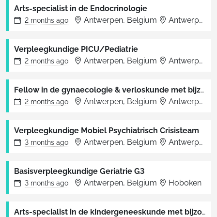
Arts-specialist in de Endocrinologie
Antwerpen, Belgium
Antwerpen
2 months
ago
Verpleegkundige PICU/Pediatrie
Antwerpen, Belgium
Antwerpen
2 months
ago
Fellow in de gynaecologie & verloskunde met bijzondere interesse in minimaal invasieve chirurgie
Antwerpen, Belgium
Antwerpen
2 months
ago
Verpleegkundige Mobiel Psychiatrisch Crisisteam
Antwerpen, Belgium
Antwerpen
3 months
ago
Basisverpleegkundige Geriatrie G3
Antwerpen, Belgium
Hoboken
3 months
ago
Arts-specialist in de kindergeneeskunde met bijzondere interesse voor High Care