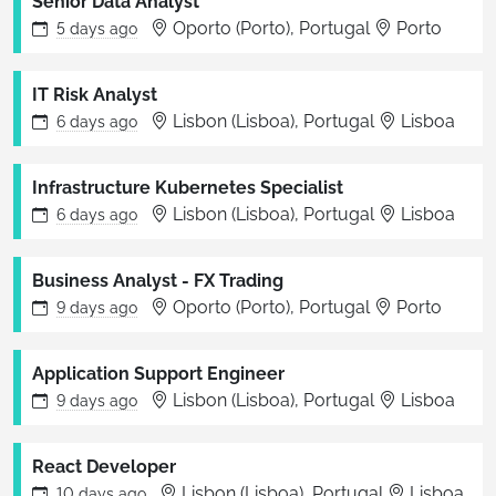
Senior Data Analyst
Oporto (Porto), Portugal
Porto
5 days
ago
IT Risk Analyst
Lisbon (Lisboa), Portugal
Lisboa
6 days
ago
Infrastructure Kubernetes Specialist
Lisbon (Lisboa), Portugal
Lisboa
6 days
ago
Business Analyst - FX Trading
Oporto (Porto), Portugal
Porto
9 days
ago
Application Support Engineer
Lisbon (Lisboa), Portugal
Lisboa
9 days
ago
React Developer
Lisbon (Lisboa), Portugal
Lisboa
10 days
ago