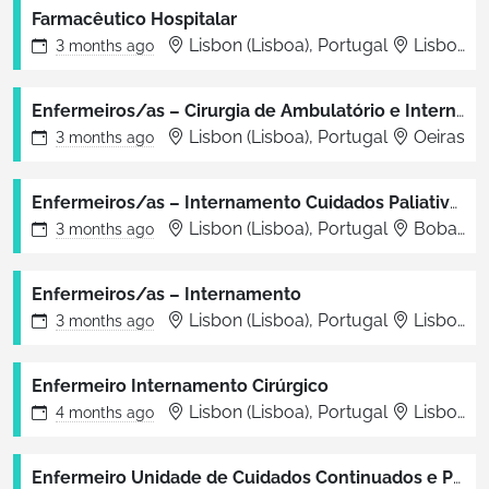
Farmacêutico Hospitalar
Lisbon (Lisboa), Portugal
Lisboa
3 months
ago
Enfermeiros/as – Cirurgia de Ambulatório e Internamento
Lisbon (Lisboa), Portugal
Oeiras
3 months
ago
Enfermeiros/as – Internamento Cuidados Paliativos / Reabilitação / Médico-Cirúrgico
Lisbon (Lisboa), Portugal
Bobadela
3 months
ago
Enfermeiros/as – Internamento
Lisbon (Lisboa), Portugal
Lisboa
3 months
ago
Enfermeiro Internamento Cirúrgico
Lisbon (Lisboa), Portugal
Lisboa
4 months
ago
Enfermeiro Unidade de Cuidados Continuados e Paliativos