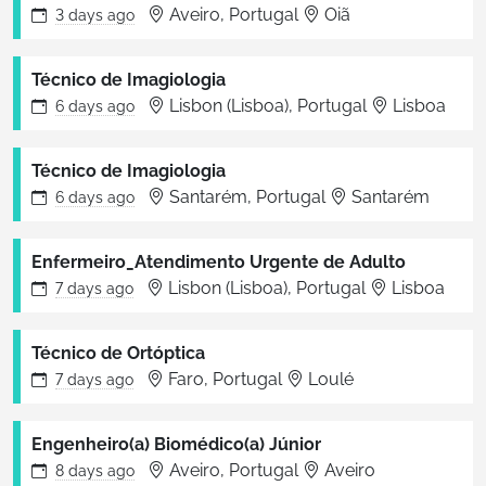
Aveiro, Portugal
Oiã
3 days
ago
Técnico de Imagiologia
Lisbon (Lisboa), Portugal
Lisboa
6 days
ago
Técnico de Imagiologia
Santarém, Portugal
Santarém
6 days
ago
Enfermeiro_Atendimento Urgente de Adulto
Lisbon (Lisboa), Portugal
Lisboa
7 days
ago
Técnico de Ortóptica
Faro, Portugal
Loulé
7 days
ago
Engenheiro(a) Biomédico(a) Júnior
Aveiro, Portugal
Aveiro
8 days
ago