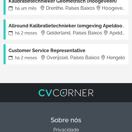
Kalibratietechnieker Geometrisch (Hoogeveen)
Drenthe, Países Baixos
Hoogeveen
há
um mês
Allround Kalibratietechnieker (omgeving Apeldoorn)
Gelderland, Países Baixos
Apeldoorn
há
2 meses
Customer Service Representative
Overijssel, Países Baixos
Hengelo
há
2 meses
Sobre nós
Privacidade