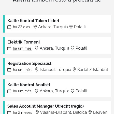
Kalite Kontrol Takım Lideri
Ankara, Turquia
Polatli
há
23 dias
Elektrik Formeni
Ankara, Turquia
Polatli
há
um mês
Registration Specialist
Istanbul, Turquia
Kartal / Istanbul
há
um mês
Kalite Kontrol Analisti
Ankara, Turquia
Polatli
há
um mês
Sales Account Manager Utrecht (regio)
Vlaams-Brabant, Bélgica
Leuven
há
2 meses