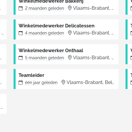
Winkelmedewerker Bakkerij
Wijnegem
Vlaams-Brabant, België
2 maanden
geleden
Winkelmedewerker Delicatessen
ë
Jabbeke
Vlaams-Brabant, België
4 maanden
geleden
Winkelmedewerker Onthaal
Haacht
Vlaams-Brabant, België
5 maanden
geleden
Teamleider
Haacht
Vlaams-Brabant, België
Ter
één jaar
geleden
Mechelen