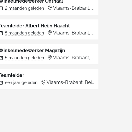
Winkelmedewerker Onthaal
Ternat
Vlaams-Brabant, België
Ternat
2 maanden
geleden
Teamleider Albert Heijn Haacht
Haacht
Vlaams-Brabant, België
Haacht
5 maanden
geleden
Winkelmedewerker Magazijn
Haacht
Vlaams-Brabant, België
Haacht
5 maanden
geleden
Teamleider
nat
Vlaams-Brabant, België
Sint-Pieter
één jaar
geleden