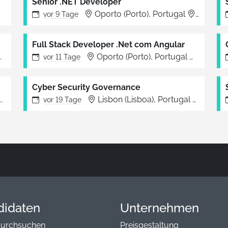
Senior .NET Developer
Lisboa
Oporto (Porto), Portugal
Porto
vor
9 Tage
Full Stack Developer .Net com Angular
Lisboa
Oporto (Porto), Portugal
Porto
vor
11 Tage
Cyber Security Governance
Lisboa
Lisbon (Lisboa), Portugal
Lisboa
vor
19 Tage
didaten
Unternehmen
durchsuchen
Preisgestaltung