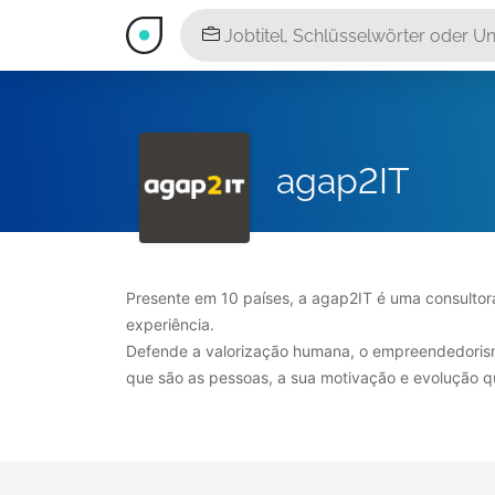
agap2IT
Presente em 10 países, a agap2IT é uma consultor
experiência.
Defende a valorização humana, o empreendedorism
que são as pessoas, a sua motivação e evolução 