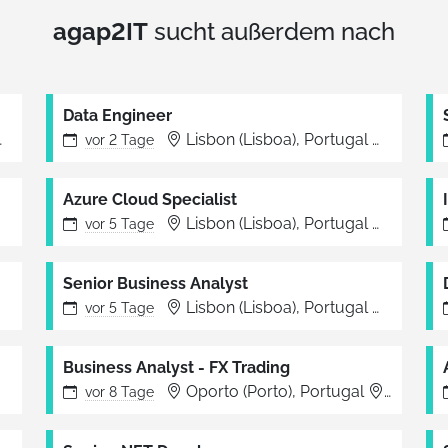
agap2IT
sucht außerdem nach
Data Engineer
Lisboa
Lisbon (Lisboa), Portugal
Lisboa
vor
2 Tage
Azure Cloud Specialist
Lisboa
Lisbon (Lisboa), Portugal
Lisboa
vor
5 Tage
Senior Business Analyst
Lisboa
Lisbon (Lisboa), Portugal
Lisboa
vor
5 Tage
Business Analyst - FX Trading
Lisboa
Oporto (Porto), Portugal
Porto
vor
8 Tage