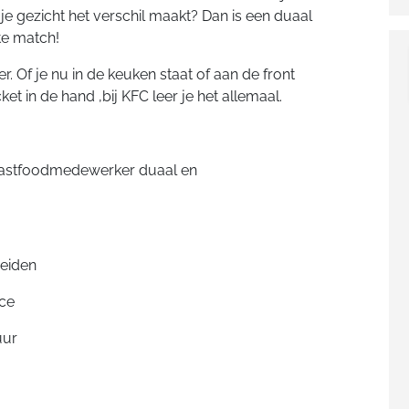
e gezicht het verschil maakt? Dan is een duaal
te match!
r. Of je nu in de keuken staat of aan de front
et in de hand ,bij KFC leer je het allemaal.
n: Fastfoodmedewerker duaal en
reiden
ace
uur