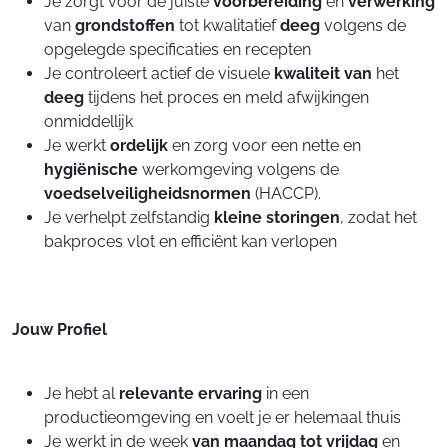
Je zorgt voor de juiste
voorbereiding
en
verwerking
van
grondstoffen
tot kwalitatief
deeg
volgens de
opgelegde specificaties en recepten
Je controleert actief de visuele
kwaliteit van
het
deeg
tijdens het proces en meld afwijkingen
onmiddellijk
Je werkt
ordelijk
en zorg voor een nette en
hygiënische
werkomgeving volgens de
voedselveiligheidsnormen
(HACCP).
Je verhelpt zelfstandig
kleine storingen
, zodat het
bakproces vlot en efficiënt kan verlopen
Jouw Profiel
Je hebt al
relevante ervaring
in een
productieomgeving en voelt je er helemaal thuis
Je werkt in de week
van maandag tot vrijdag
en