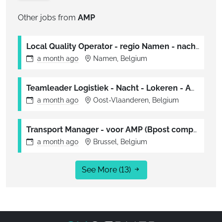
Other jobs from
AMP
Local Quality Operator - regio Namen - nachtshift - voor AMP (Bpost company)
a month
ago
Namen, Belgium
Teamleader Logistiek - Nacht - Lokeren - AMP (Bpost company)
a month
ago
Oost-Vlaanderen, Belgium
Transport Manager - voor AMP (Bpost company)
a month
ago
Brussel, Belgium
See More
(13)