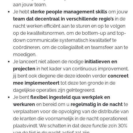
aan jouw team.
Je hebt
sterke people management skills
om jouw
team dat decentraal in verschillende regio’s
in de
nacht werken efficiënt aan te sturen en op te volgen
op de kwaliteitsnormen, om de bottem-up and top-
down communicatie systematisch kwalitatief te
coördineren, om de collegialiteit en teamsfeer aan te
moedigen.
Je lanceert niet alleen de nodige
initiatieven en
projecten
in het kader van continuous improvement,
jij bent ook diegene die deze ideeën verder
concreet
mee implementeert
tot deze ten gronde in de
dagelijkse operaties zijn geïntegreerd.
Je bent
flexibel ingesteld qua werkplek en
werkuren
en bereid om u
regelmatig in de nacht
te
verplaatsen voor de opvolging van de distributie van
de kranten die voornamelijk in de nacht operationeel
plaatsvindt. We schatten in dat deze functie zo’n 30%
van de tijd in de nacht actief zal zijn.