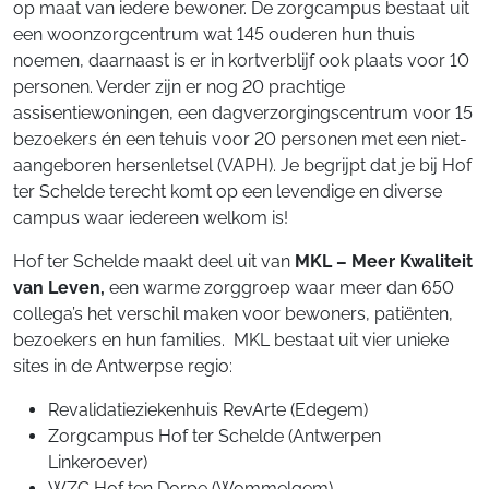
op maat van iedere bewoner. De zorgcampus bestaat uit
een woonzorgcentrum wat 145 ouderen hun thuis
noemen, daarnaast is er in kortverblijf ook plaats voor 10
personen. Verder zijn er nog 20 prachtige
assisentiewoningen, een dagverzorgingscentrum voor 15
bezoekers én een tehuis voor 20 personen met een niet-
aangeboren hersenletsel (VAPH). Je begrijpt dat je bij Hof
ter Schelde terecht komt op een levendige en diverse
campus waar iedereen welkom is!
Hof ter Schelde maakt deel uit van
MKL – Meer Kwaliteit
van Leven,
een warme zorggroep waar meer dan 650
collega’s het verschil maken voor bewoners, patiënten,
bezoekers en hun families. MKL bestaat uit vier unieke
sites in de Antwerpse regio:
Revalidatieziekenhuis RevArte (Edegem)
Zorgcampus Hof ter Schelde (Antwerpen
Linkeroever)
WZC Hof ten Dorpe (Wommelgem)