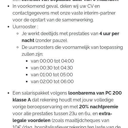
In voorkomend geval, delen wij uw CV en
contactgegevens met onze vaste interim-partner
voor de opstart van de samenwerking.
Uurrooster :
Je werkt deeltijds met prestaties van
4 uur per
nacht
(zonder pauze).
De uurroosters die voornamelijk van toepassing
zullen zijn:
van 00:00 tot 04:00
van 00:30 tot 04:30
van 01:00 tot 05:00
van 02:00 tot 06:00
Een salarispakket volgens
loonbarema van PC 200
klasse A
dat rekening houdt met jouw volledige
vorige beroepservaring en met
20% nachtpremie
voor alle prestaties tussen 23u en 6u, en
extra-
legale voordelen
(zoals maaltijdcheques van
10€/dag, hospitalisatieverzekering ten laste van de