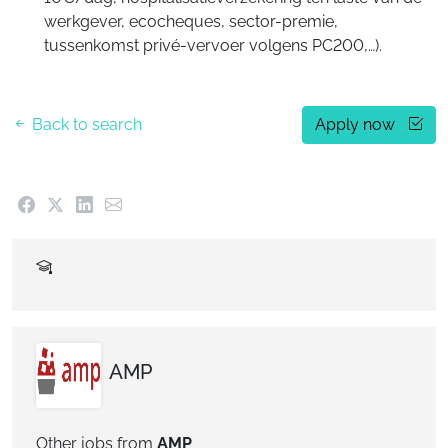
werkgever, ecocheques, sector-premie,
tussenkomst privé-vervoer volgens PC200,…).
Back to search
Apply now
AMP
Other jobs from
AMP