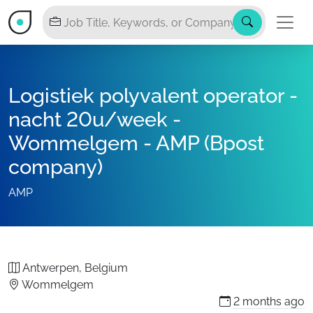
Logistiek polyvalent operator -
nacht 20u/week -
Wommelgem - AMP (Bpost
company)
AMP
Antwerpen, Belgium
Wommelgem
2 months
ago