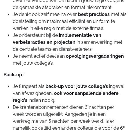
over het verloop van de nacht in jouw regio volgens
de gemaakte afspraken en format hieromtrent.
Je denkt ook zelf mee na over
best practices
met als
doelstelling om maximaal efficiënt en uniform te
werken in elke regio met de externe firma’s.
Je ondersteunt bij de
implementatie van
verbeteracties
en projecten
in samenwerking met
de centrale teams en dienstverleners.
Je neemt actief deel aan
opvolgingsvergaderingen
met jouw collega’s.
Back-up :
Je fungeert als
back-up voor jouw collega’s
ingeval
van afwezigheden,
ook voor aanpalende andere
regio’s
indien nodig.
De krantenabonnementen dienen 6 nachten per
week worden uitgereikt. Aangezien je in een
werkregime van 5 nachten per week werkt, is er
e
namelijk ook altijd een andere collega die voor de 6