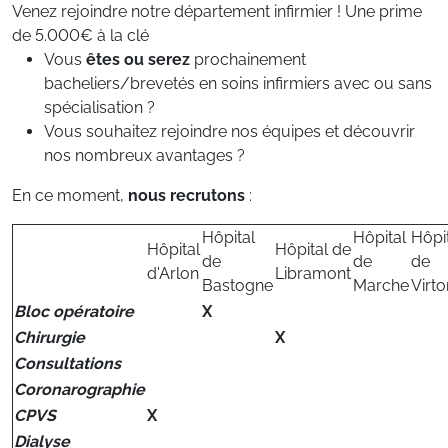
Venez rejoindre notre département infirmier ! Une prime
de 5.000€ à la clé
Vous
êtes ou serez
prochainement
bacheliers/brevetés en soins infirmiers avec ou sans
spécialisation ?
Vous souhaitez rejoindre nos équipes et découvrir
nos nombreux avantages ?
En ce moment,
nous recrutons
:
Hôpital
Hôpital
Hôpi
Hôpital
Hôpital de
de
de
de
d'Arlon
Libramont
Bastogne
Marche
Virto
Bloc opératoire
X
Chirurgie
X
Consultations
Coronarographie
CPVS
X
Dialyse