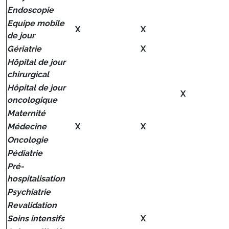
Endoscopie
Equipe mobile
X
X
de jour
Gériatrie
X
Hôpital de jour
chirurgical
Hôpital de jour
X
oncologique
Maternité
Médecine
X
X
Oncologie
Pédiatrie
Pré-
hospitalisation
Psychiatrie
Revalidation
Soins intensifs
X