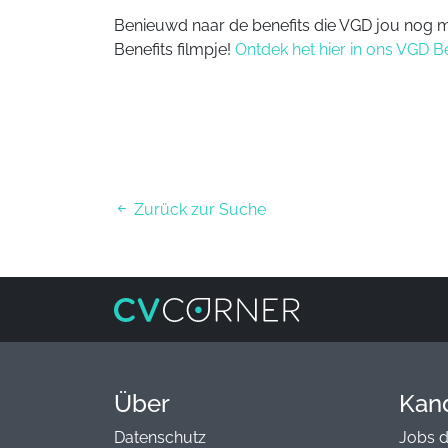
Benieuwd naar de benefits die VGD jou nog me
Benefits filmpje!
Ontdek het hier in ons VGD Be
Zurück zur Suche
Über
Kan
Datenschutz
Jobs 