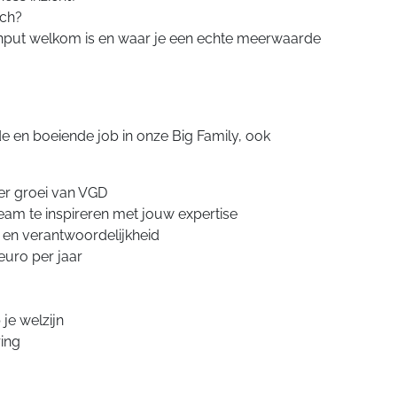
sch?
nput welkom is en waar je een echte meerwaarde
e en boeiende job in onze Big Family, ook
r groei van VGD
am te inspireren met jouw expertise
 en verantwoordelijkheid
euro per jaar
je welzijn
ring