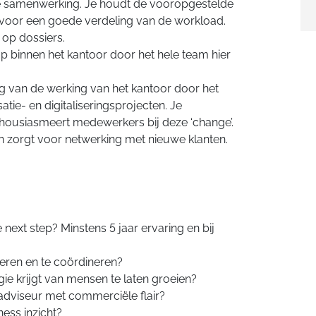
ke samenwerking. Je houdt de vooropgestelde
 voor een goede verdeling van de workload.
t op dossiers.
p binnen het kantoor door het hele team hier
ng van de werking van het kantoor door het
tie- en digitaliseringsprojecten. Je
housiasmeert medewerkers bij deze ‘change’.
en zorgt voor netwerking met nieuwe klanten.
 next step? Minstens 5 jaar ervaring en bij
oeren en te coördineren?
ie krijgt van mensen te laten groeien?
adviseur met commerciële flair?
ess inzicht?