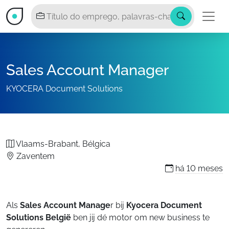
Sales Account Manager
KYOCERA Document Solutions
Vlaams-Brabant, Bélgica
Zaventem
há
10 meses
Als
Sales Account Manage
r bij
Kyocera Document
Solutions België
ben jij dé motor om new business te