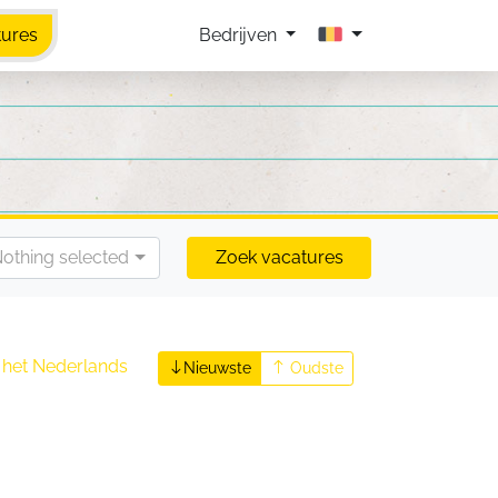
tures
Bedrijven
othing selected
Zoek vacatures
n het Nederlands
Nieuwste
Oudste