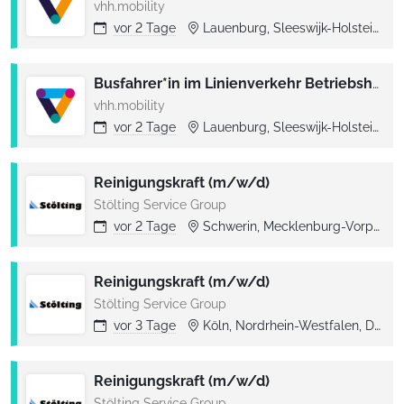
vhh.mobility
vor
2 Tage
Lauenburg, Sleeswijk-Holstein, Deutschland
Busfahrer*in im Linienverkehr Betriebshof Lauenburg
vhh.mobility
vor
2 Tage
Lauenburg, Sleeswijk-Holstein, Deutschland
Reinigungskraft (m/w/d)
Stölting Service Group
vor
2 Tage
Schwerin, Mecklenburg-Vorpommern, Deutschland
Reinigungskraft (m/w/d)
Stölting Service Group
vor
3 Tage
Köln, Nordrhein-Westfalen, Deutschland
Reinigungskraft (m/w/d)
Stölting Service Group