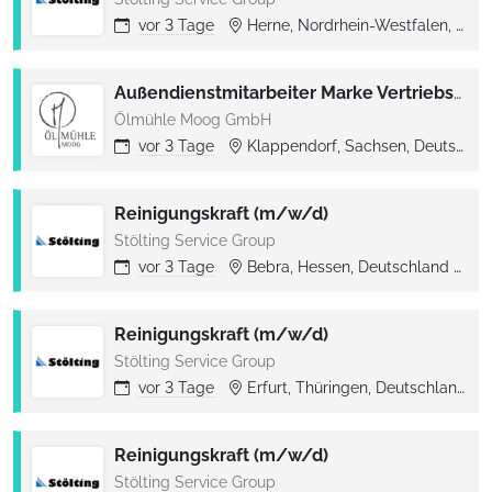
vor
3 Tage
Herne, Nordrhein-Westfalen, Deutschland
Außendienstmitarbeiter Marke Vertriebsgebiet München (m/w/d)
Ölmühle Moog GmbH
vor
3 Tage
Klappendorf, Sachsen, Deutschland
Reinigungskraft (m/w/d)
Stölting Service Group
vor
3 Tage
Bebra, Hessen, Deutschland
B
Reinigungskraft (m/w/d)
Stölting Service Group
vor
3 Tage
Erfurt, Thüringen, Deutschland
Reinigungskraft (m/w/d)
Stölting Service Group