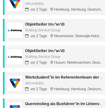
vhh.mobility
vor
2 Tage
Hamburg, Hamburg, Deutschland
Objektleiter (m/w/d)
Stölting Service Group
vor
2 Tage
Neumünster, Sleeswijk-Holstein, Deutschland
Objektleiter (m/w/d)
Stölting Service Group
vor
2 Tage
Husum, Niedersachsen, Deutschland
Werkstudent*in im Referententeam der Geschäftsführung
vhh.mobility
vor
2 Tage
Hamburg, Hamburg, Deutschland
Quereinstieg als Busfahrer*in im Linienverkehr Betriebshof Lauenburg