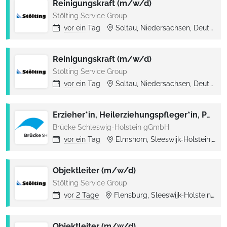
Reinigungskraft (m/w/d)
Stölting Service Group
vor
ein Tag
Soltau, Niedersachsen, Deutschland
Reinigungskraft (m/w/d)
Stölting Service Group
vor
ein Tag
Soltau, Niedersachsen, Deutschland
Erzieher*in, Heilerziehungspfleger*in, Pflegefachkraft für die besondere Wohnform in Elmshorn(m/w/d)
Brücke Schleswig-Holstein gGmbH
vor
ein Tag
Elmshorn, Sleeswijk-Holstein, Deutschland
Objektleiter (m/w/d)
Stölting Service Group
vor
2 Tage
Flensburg, Sleeswijk-Holstein, Deutschland
Objektleiter (m/w/d)